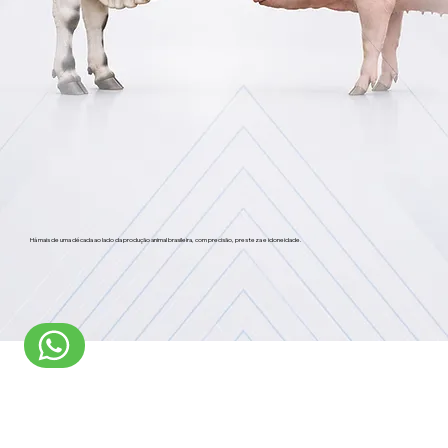
Há mais de uma década ao lado da produção animal brasileira, com precisão, presteza e idoneidade.